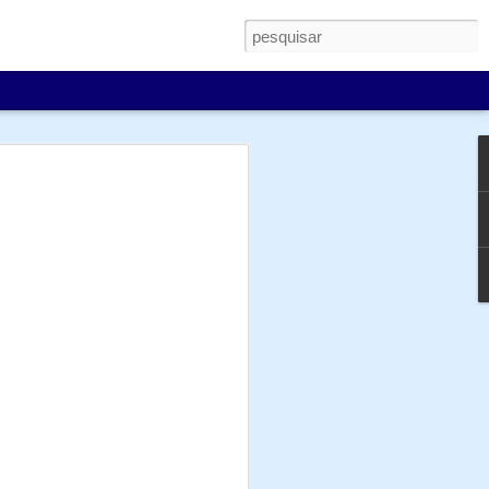
ia para os datacenters
pesp.br/
) deste mês com