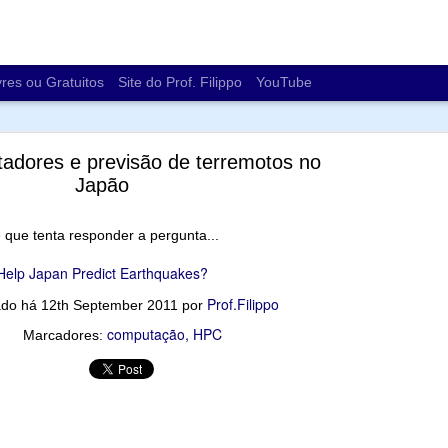
vres ou Gratuitos
Site do Prof. Filippo
YouTube
adores e previsão de terremotos no
Japão
 que tenta responder a pergunta...
Os impactos ambientais da computação
elp Japan Predict Earthquakes?
cabei comentando em diferentes turmas sobre as demandas de energ
Prof.Filippo
ado há
12th September 2011
por
de ser uma matriz energética e sobre e-lixo (lixo eletrônico).
computação
HPC
Marcadores:
https://revistapesquisa.fa
om a matéria da revista Pesquisa FAPESP (
ressante sobre "
Os impactos ambientais da computação
":
 energia
de água
s raras