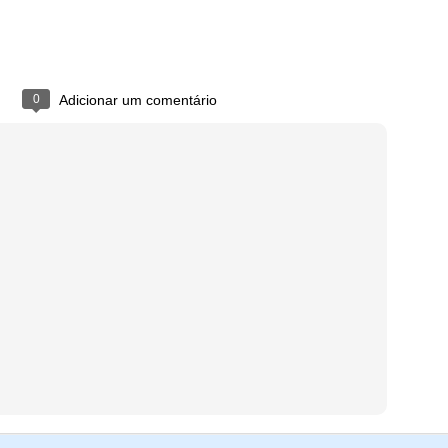
e efeito estufa
trônico
tapesquisa.fapesp.br/os-impactos-ambientais-da-computacao/?utm_id=
0
Adicionar um comentário