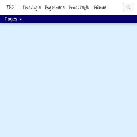
TEC²
::: Tecnologia : Engenharia : Computação : Ciência :::
Pages