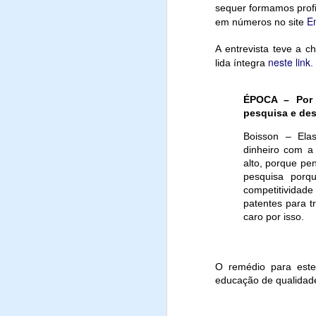
sequer formamos profi
Emissão de gases d
E
em números no site
Geração de lixo ele
Etc.
A entrevista teve a 
https://revis
Leia em:
neste link
lida íntegra
.
ÉPOCA – Por 
pesquisa e de
Boisson – Ela
dinheiro com a
alto, porque pe
pesquisa porq
competitividade
patentes para t
caro por isso.
O remédio para este
educação de qualidad