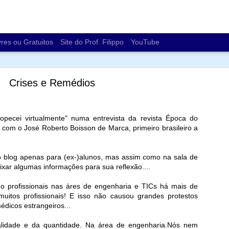
vres ou Gratuitos
Site do Prof. Filippo
YouTube
Crises e Remédios
pecei virtualmente" numa entrevista da revista Época do
 com o José Roberto Boisson de Marca, primeiro brasileiro a
Os impactos ambientais da computação
cabei comentando em diferentes turmas sobre as demandas de energ
o blog apenas para (ex-)alunos, mas assim como na sala de
de ser uma matriz energética e sobre e-lixo (lixo eletrônico).
ixar algumas informações para sua reflexão....
https://revistapesquisa.fa
om a matéria da revista Pesquisa FAPESP (
do profissionais nas áres de engenharia e TICs há mais de
ressante sobre "
Os impactos ambientais da computação
":
itos profissionais! E isso não causou grandes protestos
dicos estrangeiros...
 energia
de água
lidade e da quantidade. Na área de engenharia.Nós nem
s raras