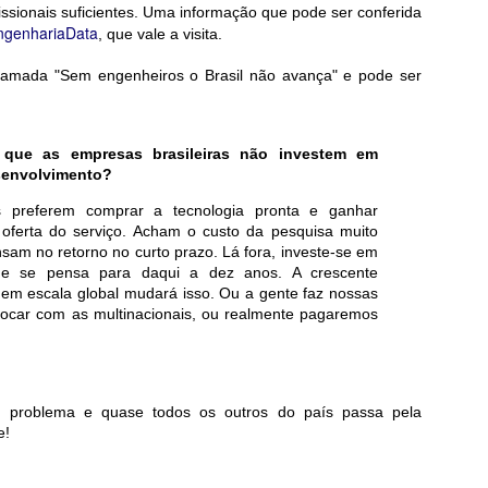
ssionais suficientes. Uma informação que pode ser conferida
e efeito estufa
ngenhariaData
, que vale a visita.
trônico
chamada "Sem engenheiros o Brasil não avança" e pode ser
tapesquisa.fapesp.br/os-impactos-ambientais-da-computacao/?utm_id=
que as empresas brasileiras não investem em
senvolvimento?
s preferem comprar a tecnologia pronta e ganhar
 oferta do serviço. Acham o custo da pesquisa muito
nsam no retorno no curto prazo. Lá fora, investe-se em
ue se pensa para daqui a dez anos. A crescente
 em escala global mudará isso. Ou a gente faz nossas
rocar com as multinacionais, ou realmente pagaremos
 problema e quase todos os outros do país passa pela
e!