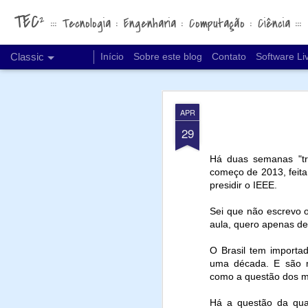
TEC²
::: Tecnologia : Engenharia : Computação : Ciência :::
Classic
Início
Sobre este blog
Contato
Software Li
APR
29
Há duas semanas "tro
começo de 2013, feita
MAR
presidir o IEEE.
15
Nas últimas semanas a
Sei que não escrevo 
de IA, o quão "limpa" po
aula, quero apenas de
Acabo de me deparar c
O Brasil tem importa
uma matéria muito inte
uma década. E são mu
como a questão dos mé
Gasto intensivo de
Consumo elevado 
Há a questão da qua
Mineração de terra