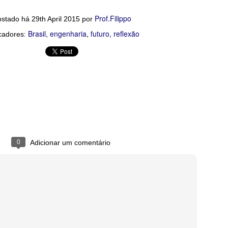
Prof.Filippo
ostado há
29th April 2015
por
Brasil
engenharia
futuro
reflexão
cadores:
0
Adicionar um comentário
Prof.Filippo
Postado há
15th March 2025
por
São Paulo, SP, Brasil
Localização:
computação
engenharia
reflexão
Marcadores: