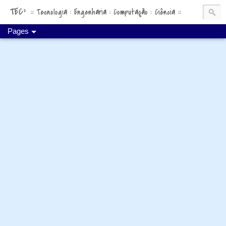
TEC²
::: Tecnologia : Engenharia : Computação : Ciência :::
Pages