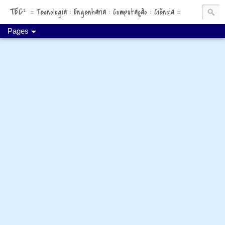
TEC²
::: Tecnologia : Engenharia : Computação : Ciência :::
Pages