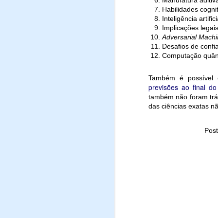
Manufatura aditiv
Emissão de gases d
Habilidades cogni
Geração de lixo ele
Inteligência artif
Etc.
Implicações legais
Adversarial Machi
https://revis
Leia em:
Desafios de confia
Computação quânt
Também é possível 
previsões ao final d
também não foram trág
das ciências exatas nã
Pos