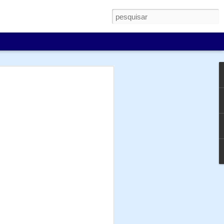
ia para os datacenters
pesp.br/
) deste mês com