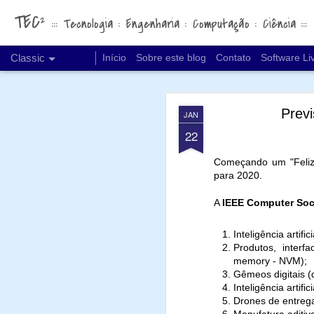
TEC²
::: Tecnologia : Engenharia : Computação : Ciência :::
Classic
Início
Sobre este blog
Contato
Software Li
Previ
JAN
22
Começando um "Feliz
para 2020.
MAR
A
IEEE Computer Soc
15
Nas últimas semanas a
de IA, o quão "limpa" po
Inteligência artific
Acabo de me deparar c
Produtos, interf
uma matéria muito inte
memory - NVM);
Gêmeos digitais (d
Gasto intensivo de
Inteligência artific
Consumo elevado 
Drones de entrega
Mineração de terra