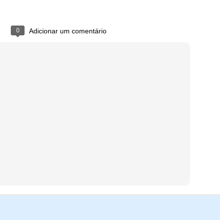
0
Adicionar um comentário
Prof.Filippo
Postado há
15th March 2025
por
São Paulo, SP, Brasil
Localização:
computação
engenharia
reflexão
Marcadores: