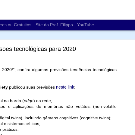
vres ou Gratuitos
Site do Prof. Filippo
YouTube
sões tecnológicas para 2020
 2020!", confira algumas
previsões
tendências tecnológicas
Os impactos ambientais da computação
neste link
iety
publicou suas previsões
:
cabei comentando em diferentes turmas sobre as demandas de energ
de ser uma matriz energética e sobre e-lixo (lixo eletrônico).
ial na borda (
edge
) da rede;
https://revistapesquisa.fa
om a matéria da revista Pesquisa FAPESP (
aces e aplicações de memórias não voláteis (non-volatile
ressante sobre "
Os impactos ambientais da computação
":
igital twins), incluindo gêmeos cognitivos (cognitive twins);
 energia
ial e sistemas críticos;
de água
 práticos;
s raras