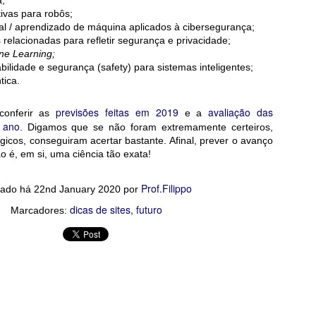
a;
e efeito estufa
tivas para robôs;
trônico
icial / aprendizado de máquina aplicados à cibersegurança;
 relacionadas para refletir segurança e privacidade;
ne Learning;
tapesquisa.fapesp.br/os-impactos-ambientais-da-computacao/?utm_id=
bilidade e segurança (safety) para sistemas inteligentes;
ica.
previsões feitas em 2019
avaliação das
conferir as
e a
o ano
. Digamos que se não foram extremamente certeiros,
icos, conseguiram acertar bastante. Afinal, prever o avanço
o é, em si, uma ciência tão exata!
Prof.Filippo
tado há
22nd January 2020
por
dicas de sites
futuro
Marcadores: