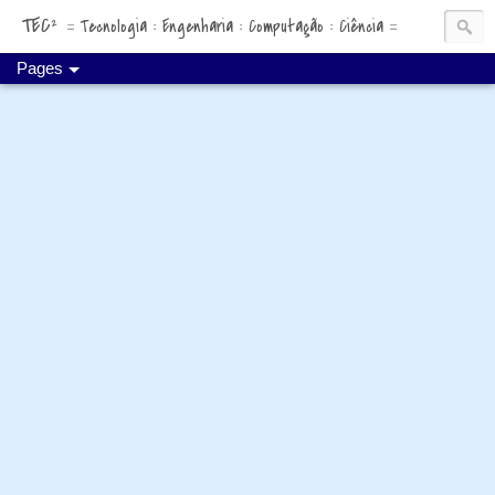
TEC²
::: Tecnologia : Engenharia : Computação : Ciência :::
Pages